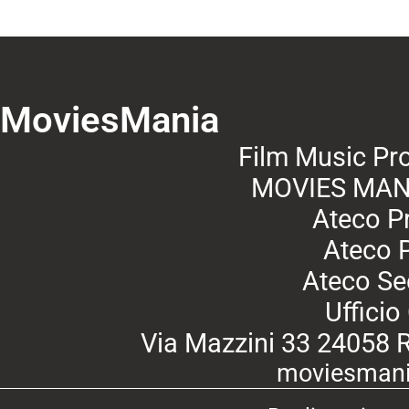
MoviesMania
Film Music Pro
MOVIES MANI
Ateco P
Ateco 
Ateco Se
Uffici
Via Mazzini 33 24058 
moviesmani