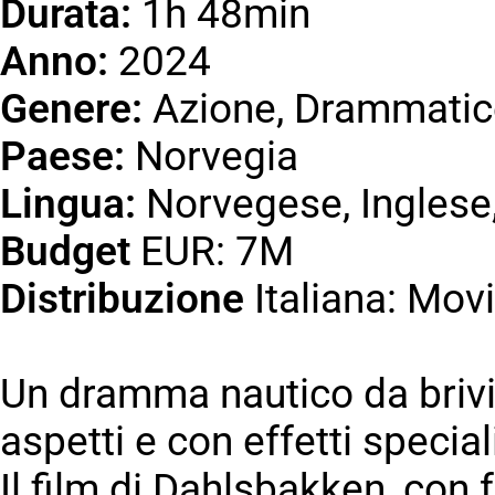
Durata:
1h 48min
Anno:
2024
Genere:
Azione, Drammatic
Paese:
Norvegia
Lingua:
Norvegese, Inglese
Budget
EUR: 7M
Distribuzione
Italiana: Mo
Un dramma nautico da brivid
aspetti e con effetti special
Il film di Dahlsbakken, con