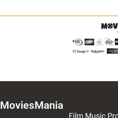
MoviesMania
Film Music Pro